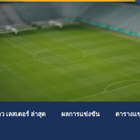
าว เลสเตอร์ ล่าสุด
ผลการแข่งขัน
ตารางแข