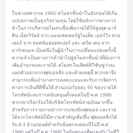
ในช่วงทศวรรษ 1980 สโมสรชั้นนำในอังกฤษได้เริ่ม
แปรสภาพเป็นธุรกิจร่วมทุน โดยใช้หลักการทางการ
ค้าในการบริหารสโมสรเพื่อเพิ่มรายได้ให้สูงสุด มาร์
ติน เอ็ดเวิร์ดส์ จาก แมนเชสเตอร์ยูไนเต็ด, เออร์วิง สกอ
เลอร์ จาก ทอตนัมฮอตสเปอร์ และ เดวิด เดน จาก
อาร์เซนอล เป็นหนึ่งในผู้นำในการเปลี่ยนแปลงครั้งนี้
ความจำเป็นทางการค้านำไปสู่สโมสรชั้นนำที่ต้องการ
เพิ่มอำนาจและรายได้: สโมสรในเฟิสต์ดิวิชันขู่ว่าจะ
แยกตัวออกจากฟุตบอลลีก และด้วยเหตุนี้ พวกเขาจึง
สามารถเพิ่มอำนาจการลงคะแนนและรับการจัดการ
ทางการเงินที่ดีขึ้นได้ ส่วนแบ่งร้อยละ 50 ของรายได้
โทรทัศน์และการสนับสนุนทั้งหมดในปี ค.ศ. 1986
พวกเขาเรียกร้องให้บริษัทโทรทัศน์จ่ายเงินมากขึ้น
สำหรับการรายงานข่าวการแข่งขันฟุตบอล และราย
ได้จากโทรทัศน์ก็มีความสำคัญเพิ่มขึ้น ฟุตบอลลีกได้
รับ 6.3 ล้านปอนด์สำหรับข้อตกลงสองปีในปี ค.ศ.
1986 แต่ในปี ค.ศ. 1988 ในข้อตกลงที่ตกลงกับ ไอทีวี