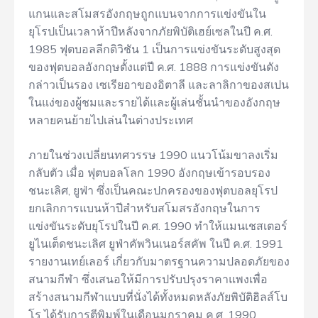
แกนและสโมสรอังกฤษถูกแบนจากการแข่งขันใน
ยุโรปเป็นเวลาห้าปีหลังจากภัยพิบัติเฮย์เซลในปี ค.ศ.
1985 ฟุตบอลลีกดิวิชัน 1 เป็นการแข่งขันระดับสูงสุด
ของฟุตบอลอังกฤษตั้งแต่ปี ค.ศ. 1888 การแข่งขันดัง
กล่าวเป็นรอง เซเรียอาของอิตาลี และลาลิกาของสเปน
ในแง่ของผู้ชมและรายได้และผู้เล่นชั้นนำของอังกฤษ
หลายคนย้ายไปเล่นในต่างประเทศ
ภายในช่วงเปลี่ยนทศวรรษ 1990 แนวโน้มขาลงเริ่ม
กลับตัว เมื่อ ฟุตบอลโลก 1990 อังกฤษเข้ารอบรอง
ชนะเลิศ, ยูฟ่า ซึ่งเป็นคณะปกครองของฟุตบอลยุโรป
ยกเลิกการแบนห้าปีสำหรับสโมสรอังกฤษในการ
แข่งขันระดับยุโรปในปี ค.ศ. 1990 ทำให้แมนเชสเตอร์
ยูไนเต็ดชนะเลิศ ยูฟ่าคัพวินเนอร์สคัพ ในปี ค.ศ. 1991
รายงานเทย์เลอร์ เกี่ยวกับมาตรฐานความปลอดภัยของ
สนามกีฬา ซึ่งเสนอให้มีการปรับปรุงราคาแพงเพื่อ
สร้างสนามกีฬาแบบที่นั่งได้ทั้งหมดหลังภัยพิบัติฮิลส์โบ
โร ได้รับการตีพิมพ์ในเดือนมกราคม ค.ศ. 1990