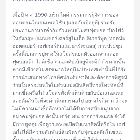
เมื่อปี ค.ศ. 1990 เกร็ก ไดค์ กรรมการผู้จัดการของ
ลอนดอนวีกเอนเทเลวิชัน (แอลดับเบิลยูที) ร่วมรับ
ประทานอาหารค่ำกับตัวแทนสโมสรฟุตบอล “บิกไฟว์”
ในอังกฤษ (แมนเชอร์เตอร์ยูไนเต็ด, ลิเวอร์พูล, ทอตนัม
ฮอตสเปอร์, เอฟเวอร์ตันและอาร์เซนอล) การประชุม
ครั้งนี้เป็นการปูทางให้สโมสรแยกตัวออกจากเดอะ
ฟุตบอลลีก ไดค์เชื่อว่าแอลดับเบิลยูทีจะมีกำไรมากขึ้น
หากมีเพียงสโมสรขนาดใหญ่ในประเทศเท่านั้นที่ได้รับ
การนำเสนอทางโทรทัศน์ระดับชาติและต้องการพิสูจน์
ว่าสโมสรจะสนใจในส่วนแบ่งเงินสิทธิ์ทางโทรทัศน์ที่
มากขึ้นหรือไม่ สโมสรทั้งห้าเห็นด้วยกับข้อเสนอแนะ
และตัดสินใจที่จะดำเนินการต่อไป อย่างไรก็ตาม ลีกจะ
ไม่มีความน่าเชื่อถือหากไม่ได้รับการสนับสนุนจาก
สมาคมฟุตบอล ดังนั้น เดวิด เดน จากอาร์เซนอล จึงได้
มีการพูดคุยเพื่อดูว่าเอฟเอเปิดรับแนวคิดนี้หรือไม่ เอฟ
เอไม่ได้มีความสัมพันธ์ฉันมิตรกับฟุตบอลลีกในขณะ
นั้น และคิดว่ามันเป็นหนทางที่จะทำให้ตำแหน่งของ