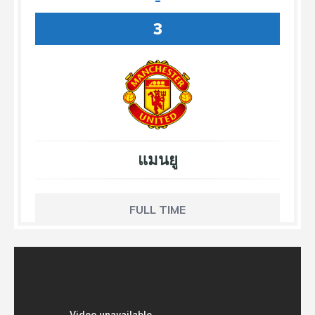
-
3
แมนยู
FULL TIME