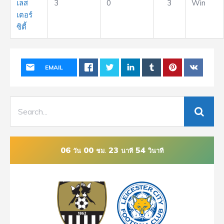
เลส
3
0
3
Win
เตอร์
ซิตี้
EMAIL
06
00
23
54
วัน
ชม.
นาที
วินาที