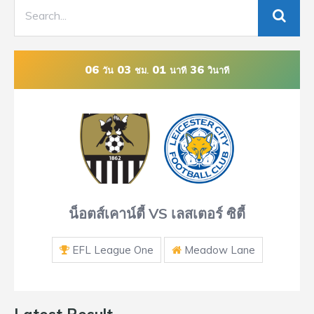
06
03
01
36
วัน
ชม.
นาที
วินาที
น็อตส์เคาน์ตี้ VS เลสเตอร์ ซิตี้
EFL League One
Meadow Lane