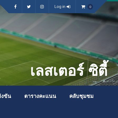
Log in
0
เลสเตอร์ ซิตี้
่งขัน
ตารางคะแนน
คลับชุมชม