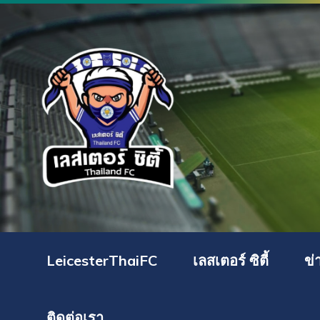
LeicesterThaiFC
เลสเตอร์ ซิตี้
ข่
ติดต่อเรา