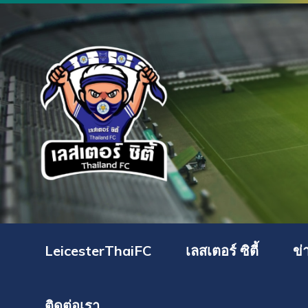
LeicesterThaiFC
เลสเตอร์ ซิตี้
ข่
ติดต่อเรา