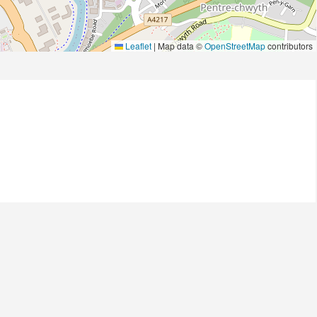
Leaflet
|
Map data ©
OpenStreetMap
contributors