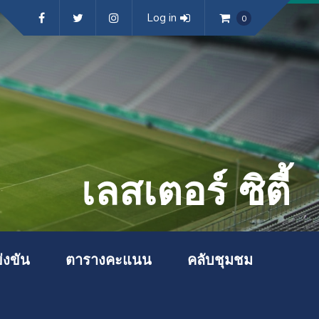
Log in
0
เลสเตอร์ ซิตี้
่งขัน
ตารางคะแนน
คลับชุมชม