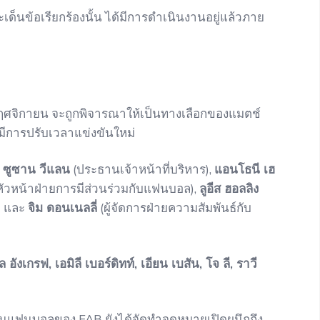
นข้อเรียกร้องนั้น ได้มีการดำเนินงานอยู่แล้วภาย
1 พฤศจิกายน จะถูกพิจารณาให้เป็นทางเลือกของแมตช์
มีการปรับเวลาแข่งขันใหม่
่
ซูซาน วีแลน
(ประธานเจ้าหน้าที่บริหาร),
แอนโธนี เฮ
หัวหน้าฝ่ายการมีส่วนร่วมกับแฟนบอล),
ลูอีส ฮอลลิง
น) และ
จิม ดอนเนลลี่
(ผู้จัดการฝ่ายความสัมพันธ์กับ
 อังเกรฟ, เอมิลี เบอร์ดิทท์, เอียน เบสัน, โจ ลี, ราวี
ทนแฟนบอลของ FAB ยังได้จัดทำจดหมายเปิดผนึกถึง