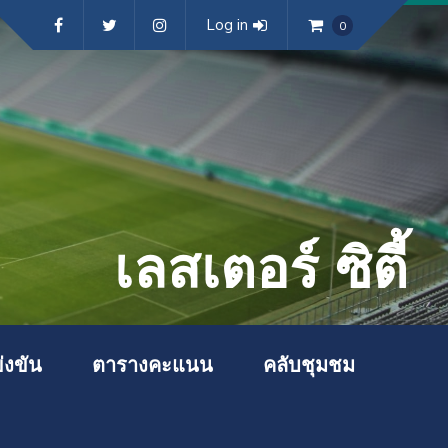
Log in
0
เลสเตอร์ ซิตี้
่งขัน
ตารางคะแนน
คลับชุมชม