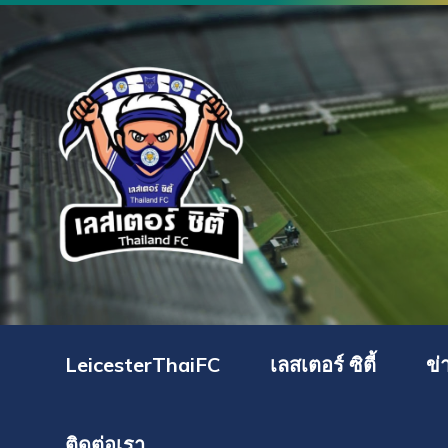
LeicesterThaiFC
เลสเตอร์ ซิตี้
ข่
ติดต่อเรา