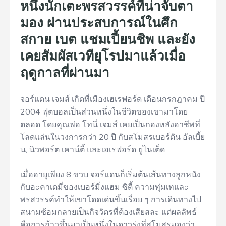
หนึ่งนักเตะพรสวรรค์ที่น่าจับตา
มอง ผ่านประสบการณ์ในศึก
สกาย เบต แชมเปี้ยนชิพ และยัง
เคยสัมผัสเวทียุโรปมาแล้วเมื่อ
ฤดูกาลที่ผ่านมา
จอร์แดน เจมส์ เกิดที่เมืองเฮเรฟอร์ด เดือนกรกฎาคม ปี
2004 ฟุตบอลเป็นส่วนหนึ่งในชีวิตของเขามาโดย
ตลอด โดยคุณพ่อ โทนี่ เจมส์ เคยเป็นกองหลังอาชีพที่
โลดแล่นในวงการกว่า 20 ปี กับสโมสรเบอร์ตัน อัลเบี้ย
น, นิวพอร์ต เคาน์ตี้ และเฮเรฟอร์ด ยูไนเต็ด
เมื่ออายุเพียง 8 ขวบ จอร์แดนก็เริ่มต้นเส้นทางลูกหนัง
กับอะคาเดมี่ของเบอร์มิ่งแฮม ซิตี้ ความทุ่มเทและ
พรสวรรค์ทำให้เขาโดดเด่นขึ้นเรื่อย ๆ การเดินทางไป
สนามซ้อมกลายเป็นกิจวัตรที่ต้องเสียสละ แต่ผลลัพธ์
คือการก้าวขึ้นมาเป็นหนึ่งในดาวรุ่งที่สโมสรมองว่า