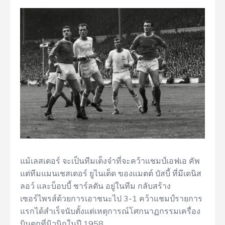
แม้เลสเตอร์ จะเป็นทีมเต็งจ๋าที่จะคว้าแชมป์เอฟเอ คัพ
แต่ทีมแมนเชสเตอร์ ยูไนเต็ด ของแมตต์ บัสบี้ ที่มีเดนิส
ลอว์ และบ็อบบี้ ชาร์ลตัน อยู่ในทีม กลับสร้าง
เซอร์ไพรส์ด้วยการเอาชนะไป 3-1 คว้าแชมป์รายการ
แรกได้สำเร็จนับตั้งแต่เหตุการณ์โศกนาฏกรรมเครื่อง
บินตกที่มิวนิกในปี 1958