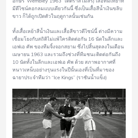
อักษร ‘Wembley 1963’ ใต้ตราสโมสร) เสื้อทีมเหย้าที่
มีดีไซน์คอกลมแบบเดียวกันนี้ ซึ่งเป็นเสื้อสีน้ำเงินขลิบ
ขาว ก็ได้ถูกเปิดตัวในฤดูกาลนั้นเช่นกัน
ทั้งเสื้อเหย้าสีน้ำเงินและเสื้อสีขาวดีไซน์นี้ ต่างมีความ
เชื่อมโยงกับสถิติไม่แพ้ใครติดต่อกัน 16 นัดในลีกและ
เอฟเอ คัพ ของทีมจิ้งจอกสยาม ซึ่งไปสิ้นสุดลงในเดือน
เมษายน 1963 และรวมถึงช่วงที่ทีมชนะติดต่อกันถึง
10 นัดทั้งในลีกและเอฟเอ คัพ ด้วย สภาพอากาศที่
หนาวเหน็บอย่างรุนแรงในปีนั้นเองที่เป็นที่มาของ
ฉายาประจำทีมว่า “Ice Kings” (ราชันน้ำแข็ง)