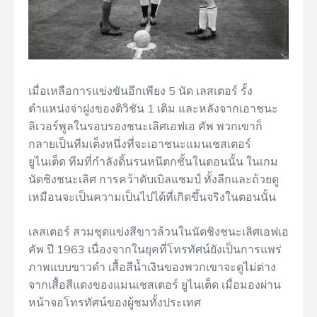
เมื่อเหลือการแข่งขันอีกเพียง 5 นัด เลสเตอร์ รั้ง
ตำแหน่งจ่าฝูงของดิวิชัน 1 เดิม และหลังจากเอาชนะ
ลิเวอร์พูลในรอบรองชนะเลิศเอฟเอ คัพ พวกเขาก็
กลายเป็นทีมเต็งหนึ่งที่จะเอาชนะแมนเชสเตอร์
ยูไนเต็ด ทีมที่กำลังดิ้นรนหนีตกชั้นในตอนนั้น ในเกม
นัดชิงชนะเลิศ การคว้าดับเบิลแชมป์ ทั้งลีกและถ้วยดู
เหมือนจะเป็นความเป็นไปได้ที่เกิดขึ้นจริงในตอนนั้น
เลสเตอร์ สวมชุดแข่งสีขาวล้วนในนัดชิงชนะเลิศเอฟเอ
คัพ ปี 1963 เนื่องจากในยุคที่โทรทัศน์ยังเป็นการแพร่
ภาพแบบขาวดำ เสื้อสีน้ำเงินของพวกเขาจะดูไม่ต่าง
จากเสื้อสีแดงของแมนเชสเตอร์ ยูไนเต็ด เมื่อมองผ่าน
หน้าจอโทรทัศน์ของผู้ชมทั้งประเทศ