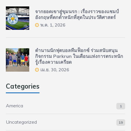
จากยอดเขาสู่ขุมนรก : เรื่องราวของแชมป์
อังกฤษที่ตกต่ำหนักที่สุดในประวัติศาสตร์
พ.ค. 1, 2026
ตำนานนักฟุตบอลทีมฟ็อกซ์ ร่วมสนับสนุน
กิจกรรม Parkrun ในเดือนแห่งการตระหนัก
รู้เรื่องความเครียด
เม.ย. 30, 2026
Categories
America
1
Uncategorized
19