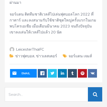
ผ่านมา
จอร์แดน ติดทีมชาติเวลส์ไปเล่นฟุตบอลโลก 2022 ที่
กาตาร์ และลงสนามรับใช้ชาติชุดใหญ่ครั้งแรกในเกม
พบโครเอเชีย เมื่อเดือนมีนาคม 2023 จนถึงปัจจุบัน
เขาลงเล่นให้เวลส์ไปแล้ว 20 นัด
LeicesterThaiFC
ข่าวฟุตบอล
,
ข่าวเลสเตอร์
จอร์แดน เจมส์
EMAIL