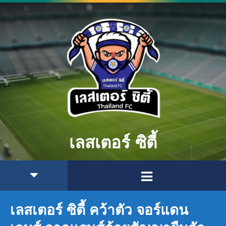
เลสเตอร์ ซิตี้
เลสเตอร์ ซิตี้ คว้าตัว จอร์แดน