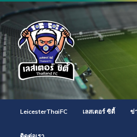
LeicesterThaiFC
เลสเตอร์ ซิตี้
ข่
ติดต่อเรา