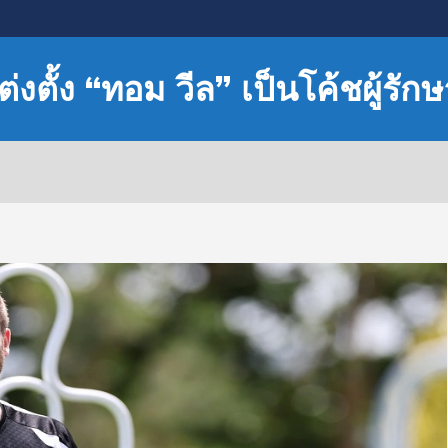
่งตั้ง “ทอม วีล” เป็นโค้ชผู้รัก