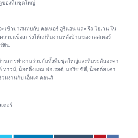
ะตูของทีมชุดใหญ่
เข้ามาสมทบกับ คอเนอร์ ฮูริแฮน และ รีส โอเวน ใน
ความแข็งแกร่งให้แก่ทีมงานหลังบ้านของ เลสเตอร์
ร์ติน
คยผ่านการทำงานร่วมกับทั้งทีมชุดใหญ่และทีมระดับอะคา
 ทาวน์, น็อตติ้งแฮม ฟอเรสต์, นอริช ซิตี้, น็อตต์ส เคา
รร่วมงานกับ เอ็มเค ดอนส์
สเตอร์