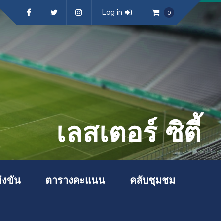
Log in
0
เลสเตอร์ ซิตี้
่งขัน
ตารางคะแนน
คลับชุมชม