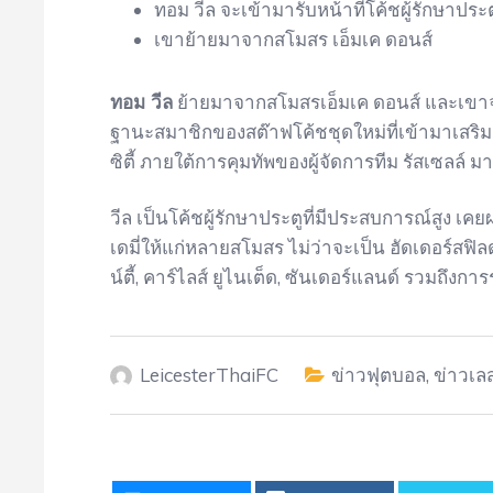
ทอม วีล จะเข้ามารับหน้าที่โค้ชผู้รักษาปร
เขาย้ายมาจากสโมสร เอ็มเค ดอนส์
ทอม วีล
ย้ายมาจากสโมสรเอ็มเค ดอนส์ และเขาจะ
ฐานะสมาชิกของสต๊าฟโค้ชชุดใหม่ที่เข้ามาเสริม
ซิตี้ ภายใต้การคุมทัพของผู้จัดการทีม รัสเซลล์ มา
วีล เป็นโค้ชผู้รักษาประตูที่มีประสบการณ์สูง เ
เดมี่ให้แก่หลายสโมสร ไม่ว่าจะเป็น ฮัดเดอร์สฟิลด์
น์ตี้, คาร์ไลส์ ยูไนเต็ด, ซันเดอร์แลนด์ รวมถึงกา
LeicesterThaiFC
ข่าวฟุตบอล
,
ข่าวเล