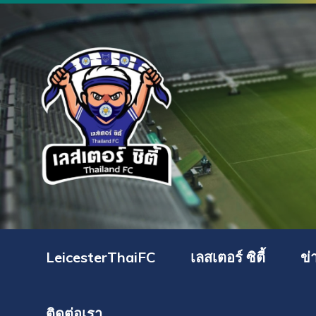
LeicesterThaiFC
เลสเตอร์ ซิตี้
ข่
ติดต่อเรา