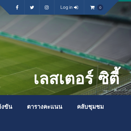
Log in
0
เลสเตอร์ ซิตี้
่งขัน
ตารางคะแนน
คลับชุมชม