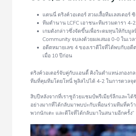
แดนนี่ ดริงค์วอเตอร์ สวมเสื้อทีมเลสเตอร์ ซิต
ทีมตำนาน LCFC เอาชนะทีมรวมดารา 4-2 ใ
เกมดังกล่าวซึ่งจัดขึ้นเพื่อระดมทุนให้กับมู
Community จบลงด้วยผลเสมอ 0-0 ในเวล
อดีตหมายเลข 4 ของเราดีใจที่ได้พบกับอดีตเพ
เมื่อ 10 ปีก่อน
ดริงค์วอเตอร์จับคู่กับแอนดี้ คิงในตำแหน่งกอ
ทีมที่คุมทีมโดยโทนี่ พูลิสไปได้ 4-2 ในการดว
สิบปีหลังจากที่เราชูถ้วยแชมป์พรีเมียร์ลีกและได้
อย่างมากที่ได้กลับมาพบปะกับเพื่อนร่วมทีมที่คว้า
พวกนักเตะ และดีใจที่ได้กลับมาในสนามอีกครั้ง”