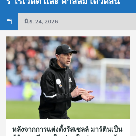
รี่ โรเว็ตต์ และ คาลลัม ​​เดวิดสัน
มิ.ย. 24, 2026
หลังจากการแต่งตั้งรัสเซลล์ มาร์ตินเป็น