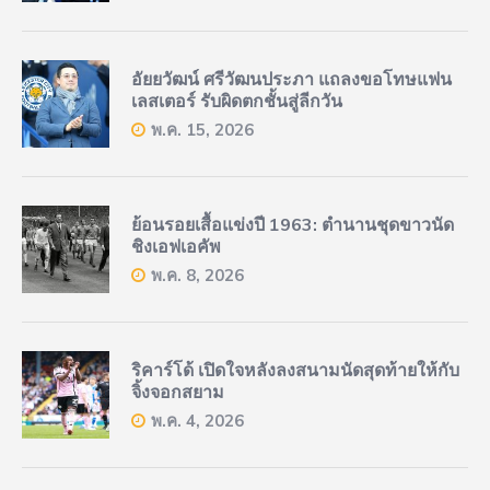
อัยยวัฒน์ ศรีวัฒนประภา แถลงขอโทษแฟน
เลสเตอร์ รับผิดตกชั้นสู่ลีกวัน
พ.ค. 15, 2026
ย้อนรอยเสื้อแข่งปี 1963: ตำนานชุดขาวนัด
ชิงเอฟเอคัพ
พ.ค. 8, 2026
ริคาร์โด้ เปิดใจหลังลงสนามนัดสุดท้ายให้กับ
จิ้งจอกสยาม
พ.ค. 4, 2026