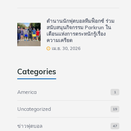
ตำนานนักฟุตบอลทีมฟ็อกซ์ ร่วม
สนับสนุนกิจกรรม Parkrun ใน
เดือนแห่งการตระหนักรู้เรื่อง
ความเครียด
เม.ย. 30, 2026
Categories
America
1
Uncategorized
19
ข่าวฟุตบอล
47