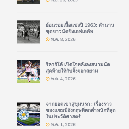
ย้อนรอยเสื้อแข่งปี 1963: ตำนาน
ชุดขาวนัดชิงเอฟเอคัพ
พ.ค. 8, 2026
ริคาร์โด้ เปิดใจหลังลงสนามนัด
สุดท้ายให้กับจิ้งจอกสยาม
พ.ค. 4, 2026
จากยอดเขาสู่ขุมนรก : เรื่องราว
ของแชมป์อังกฤษที่ตกต่ำหนักที่สุด
ในประวัติศาสตร์
พ.ค. 1, 2026