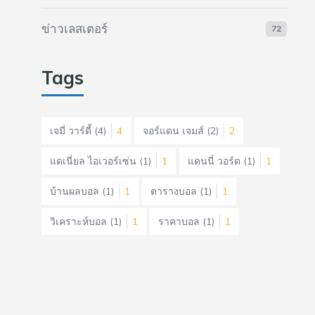
ข่าวเลสเตอร์
72
Tags
เจมี่ วาร์ดี้
(4)
4
จอร์แดน เจมส์
(2)
2
แดเนี่ยล ไอเวอร์เซ่น
(1)
1
แดนนี่ วอร์ด
(1)
1
บ้านผลบอล
(1)
1
ตารางบอล
(1)
1
วิเคราะห์บอล
(1)
1
ราคาบอล
(1)
1