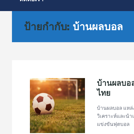
ป้ายกำกับ:
บ้านผลบอล
บ้านผลบอล 
ไทย
บ้านผลบอล แหล่ง
วิเคราะห์และนำ
แข่งขันฟุตบอล